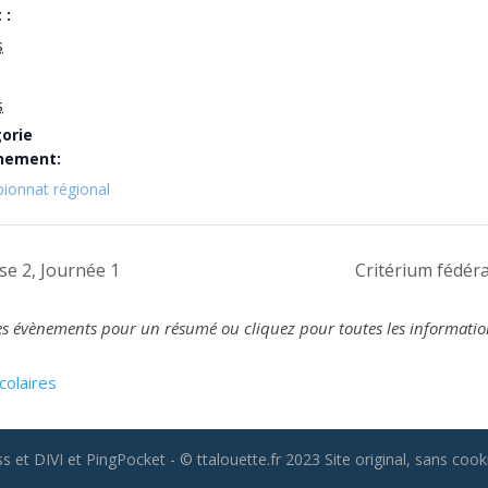
 :
s
s
orie
nement:
ionnat régional
e 2, Journée 1
Critérium fédér
z les évènements pour un résumé ou cliquez pour toutes les informatio
colaires
 et DIVI et PingPocket - © ttalouette.fr 2023 Site original, sans cooki