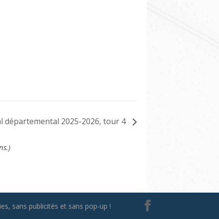
al départemental 2025-2026, tour 4
ns.)
es, sans publicités et sans pop-up !