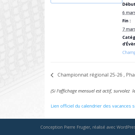
Début
6 mar
Fin :
7 mar
Catég
d’Évè
Champ
Championnat régional 25-26 , Phas
(Si l’affichage mensuel est actif, survole
Lien officiel du calendrier des vacances s
Conception Pierre Frugier, réalisé avec WordPress