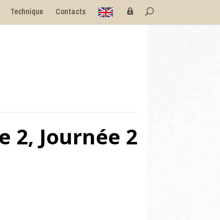
E
P
Technique
Contacts
n
r
g
i
l
v
i
é
s
e
h
e 2, Journée 2