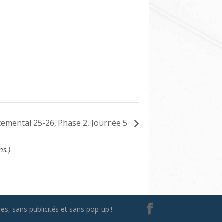
emental 25-26, Phase 2, Journée 5
ns.)
es, sans publicités et sans pop-up !