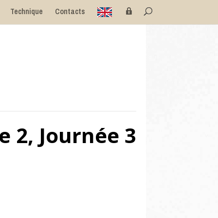
E
P
Technique
Contacts
n
r
g
i
l
v
i
é
s
e
h
e 2, Journée 3