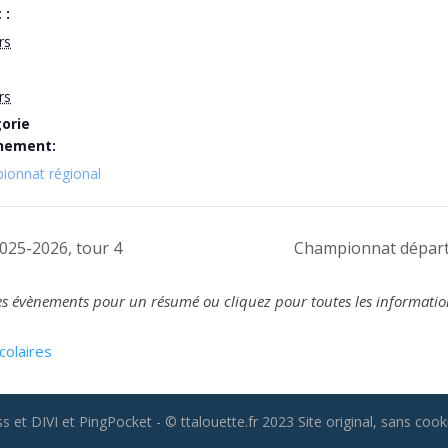
 :
rs
rs
orie
nement:
ionnat régional
025-2026, tour 4
Championnat départ
z les évènements pour un résumé ou cliquez pour toutes les informatio
colaires
 et DIVI et PingPocket - © ttalouette.fr 2023 Site original, sans cooki