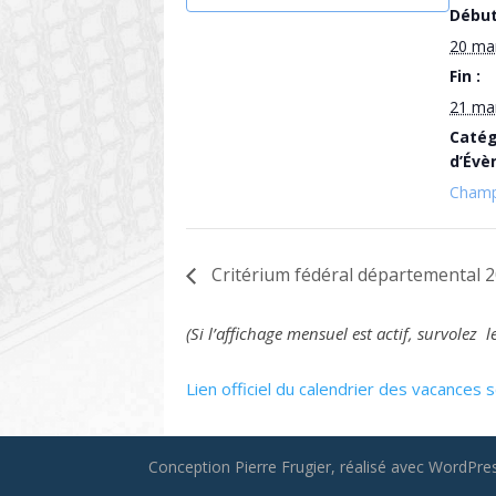
Début
20 ma
Fin :
21 ma
Catég
d’Évè
Champ
Critérium fédéral départemental 2
(Si l’affichage mensuel est actif, survole
Lien officiel du calendrier des vacances s
Conception Pierre Frugier, réalisé avec WordPress