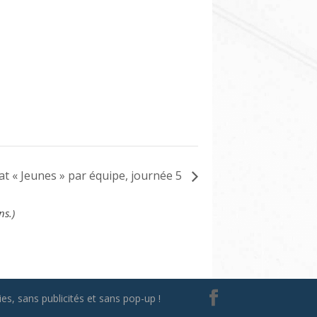
 « Jeunes » par équipe, journée 5
ns.)
es, sans publicités et sans pop-up !