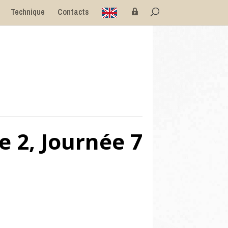
E
P
Technique
Contacts
n
r
g
i
l
v
i
é
s
e
h
e 2, Journée 7