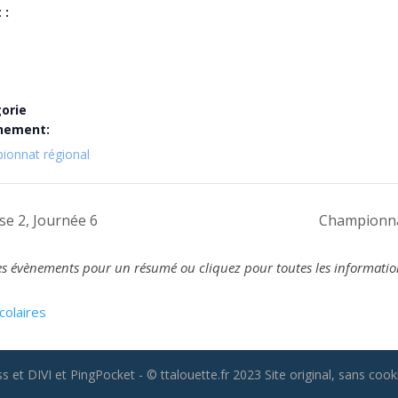
 :
orie
nement:
ionnat régional
e 2, Journée 6
Championnat
z les évènements pour un résumé ou cliquez pour toutes les informatio
colaires
 et DIVI et PingPocket - © ttalouette.fr 2023 Site original, sans cooki