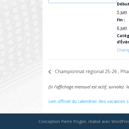
Début
5 juin
Fin :
6 juin
Catég
d’Évè
Champ
Championnat régional 25-26 , Phas
(Si l’affichage mensuel est actif, survole
Lien officiel du calendrier des vacances s
Conception Pierre Frugier, réalisé avec WordPress