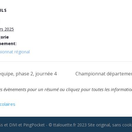
ILS
:
rs 2025
orie
nement:
ionnat régional
uipe, phase 2, journée 4
Championnat département
z les évènements pour un résumé ou cliquez pour toutes les informatio
colaires
 et DIVI et PingPocket - © ttalouette.fr 2023 Site original, sans cooki