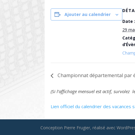
DÉTA
Ajouter au calendrier
Date 
29 ma
Catég
d’Évè
Champ
Championnat départemental par éq
(Si l’affichage mensuel est actif, survole
Lien officiel du calendrier des vacances s
Conception Pierre Frugier, réalisé avec WordPress