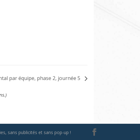
al par équipe, phase 2, journée 5
ns.)
es, sans publicités et sans pop-up !