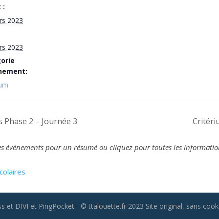
 :
rs 2023
rs 2023
orie
nement:
ium
 Phase 2 – Journée 3
Critér
z les évènements pour un résumé ou cliquez pour toutes les informatio
colaires
 et DIVI et PingPocket - © ttalouette.fr 2023 Site original, sans cooki