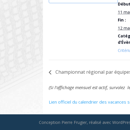
Début
11 ma
Fin :
12 ma
Catég
d’Évè
Critér
Championnat régional par équipes
(Si l’affichage mensuel est actif, survole
Lien officiel du calendrier des vacances s
Conception Pierre Frugier, réalisé avec WordPress