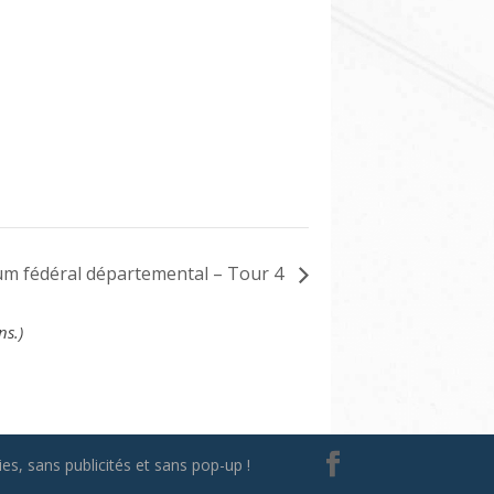
ium fédéral départemental – Tour 4
ns.)
es, sans publicités et sans pop-up !