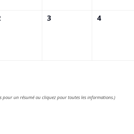
0
0
0
2
3
4
évènement,
évènement,
évènemen
nts pour un résumé ou cliquez pour toutes les informations.)