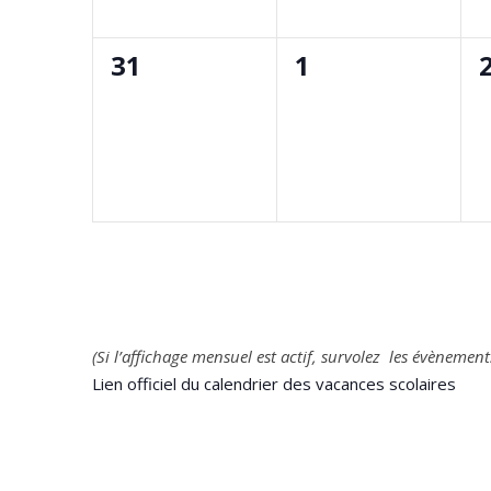
0
0
31
1
évènement,
évènement,
(Si l’affichage mensuel est actif, survolez les évèneme
Lien officiel du calendrier des vacances scolaires