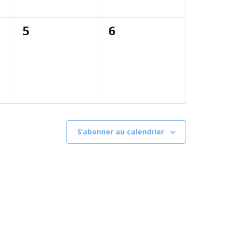
0
0
5
6
t,
évènement,
évènement,
S’abonner au calendrier