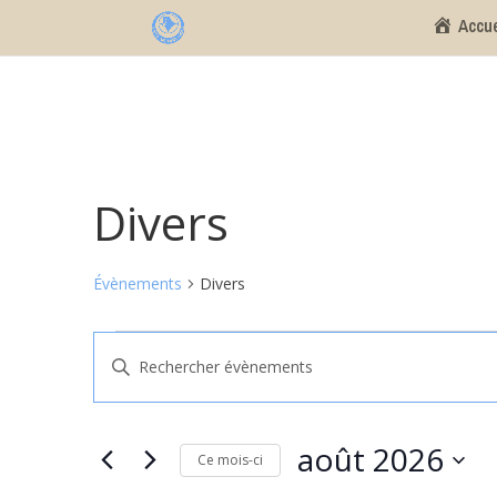
Accue
Divers
Évènements
Divers
Évènements
Recherche
Saisir
et
mot-
navigation
clé.
de
Rechercher
août 2026
vues
Ce mois-ci
Évènements
Évènements
Sélectionnez