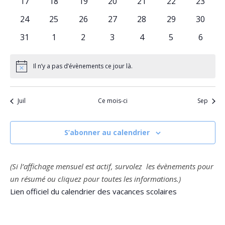
0
0
0
0
0
0
0
17
18
19
20
21
22
23
évènements
évènements
évènements
évènements
évènements
évènements
évènem
0
0
0
0
0
0
0
24
25
26
27
28
29
30
évènements
évènements
évènements
évènements
évènements
évènements
évènem
0
0
0
0
0
0
0
31
1
2
3
4
5
6
évènements
évènements
évènements
évènements
évènements
évènements
évène
Il n’y a pas d’évènements ce jour là.
Notice
Juil
Ce mois-ci
Sep
S’abonner au calendrier
(Si l’affichage mensuel est actif, survolez les évènements pour
un résumé ou cliquez pour toutes les informations.)
Lien officiel du calendrier des vacances scolaires