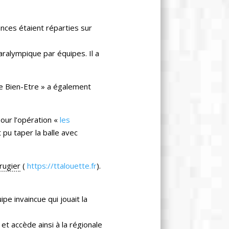
ances étaient réparties sur
aralympique par équipes. Il a
re Bien-Etre » a également
pour l’opération «
les
 pu taper la balle avec
rugier
(
https://ttalouette.fr
).
pe invaincue qui jouait la
 et accède ainsi à la régionale