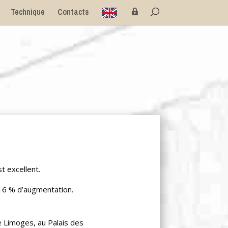
E
P
Technique
Contacts
n
r
g
i
l
v
i
é
s
e
h
t excellent.
 16 % d’augmentation.
de Limoges, au Palais des