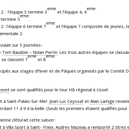
eme
eme
2 : l’équipe 3 termine 3
et l’équipe 4, 4
.
eme
 termine 5
.
eme
2 : l’équipe 6 termine 7
et l’équipe 7 composée de jeunes, t
tementale 2.
ulait sur 5 journées :
re
Tom Baudoin
–
Nolan Perrin
. Les trois autres équipes se classai
eme
eme.
 se classent 7
et 8
cipés aux stages d’hiver et de Pâques organisés par le Comité 
Gonet
se sont qualifiés pour le tour H8 régional à Ussel.
t à Saint-Palais-Sur-Mer.
Jean-Luc Ceyssat
et
Alain Lamige
revienn
rdant 11 à 9 à la belle. (Seuls les premiers étaient qualifiés pou
enne clôturait cette saison :
à Villa Sport à Saint- Yrieix.
Audrey Mazeau
a remporté 2 titres 