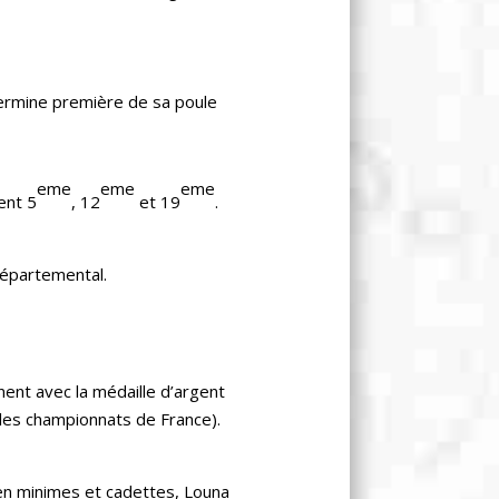
ermine première de sa poule
eme
eme
eme
ent 5
, 12
et 19
.
Départemental.
ent avec la médaille d’argent
r les championnats de France).
en minimes et cadettes,
Louna