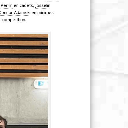
 Perrin
en cadets,
Josselin
Konnor Adamski
en minimes
e compétition.