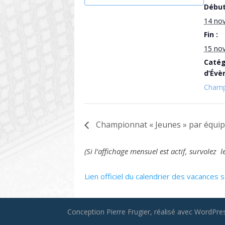
Début
14 no
Fin :
15 no
Catég
d’Évè
Champ
Championnat « Jeunes » par équip
(Si l’affichage mensuel est actif, survole
Lien officiel du calendrier des vacances s
Conception Pierre Frugier, réalisé avec WordPress