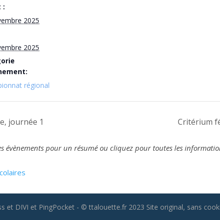
 :
vembre 2025
vembre 2025
orie
nement:
ionnat régional
e, journée 1
Critérium f
z les évènements pour un résumé ou cliquez pour toutes les informatio
colaires
 et DIVI et PingPocket - © ttalouette.fr 2023 Site original, sans cooki