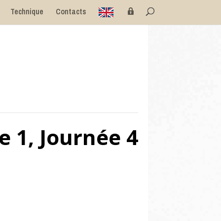
E
P
Technique
Contacts
n
r
g
i
l
v
i
é
s
e
h
e 1, Journée 4