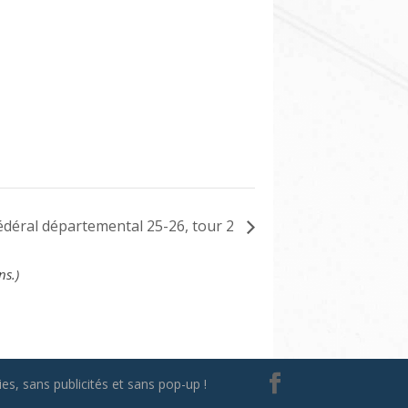
édéral départemental 25-26, tour 2
ns.)
es, sans publicités et sans pop-up !