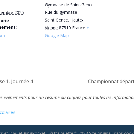
:
Gymnase de Saint-Gence
Rue du gymnase
vembre 2025
Saint Gence
,
Haute-
orie
nement:
Vienne
87510
France
+
ium
Google Map
e 1, Journée 4
Championnat départ
z les évènements pour un résumé ou cliquez pour toutes les informatio
colaires
 et DIVI et PingPocket - © ttalouette.fr 2023 Site original, sans cooki