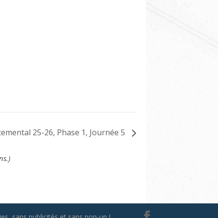
emental 25-26, Phase 1, Journée 5
ns.)
es, sans publicités et sans pop-up !