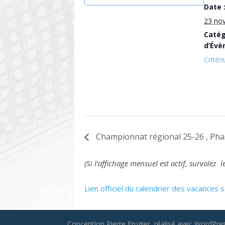
Date 
23 no
Catég
d’Évè
Critér
Championnat régional 25-26 , Phas
(Si l’affichage mensuel est actif, survole
Lien officiel du calendrier des vacances s
Conception Pierre Frugier, réalisé avec WordPress