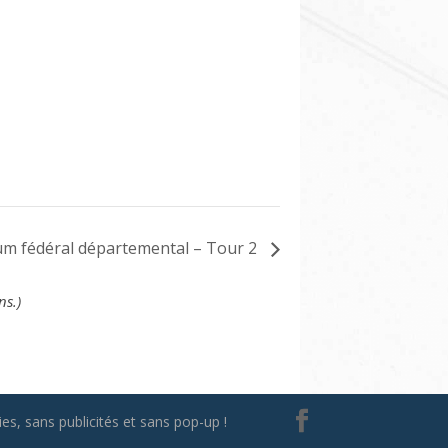
ium fédéral départemental – Tour 2
ns.)
es, sans publicités et sans pop-up !