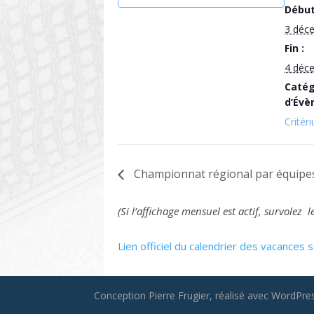
Début
3 déc
Fin :
4 déc
Catég
d’Évè
Critér
Championnat régional par équipes
(Si l’affichage mensuel est actif, survole
Lien officiel du calendrier des vacances s
Conception Pierre Frugier, réalisé avec WordPress