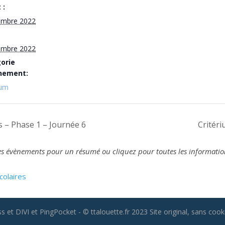
 :
embre 2022
embre 2022
orie
nement:
ium
 – Phase 1 – Journée 6
Critér
z les évènements pour un résumé ou cliquez pour toutes les informatio
colaires
 et DIVI et PingPocket - © ttalouette.fr 2023 Site original, sans cooki