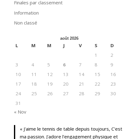
Finales par classement
Information
Non classé
août 2026
L
M
M
J
V
S
D
1
2
3
4
5
6
7
8
9
10
11
12
13
14
15
16
17
18
19
20
21
22
23
24
25
26
27
28
29
30
31
« Nov
« J'aime le tennis de table depuis toujours, C'est
ma passion. J'adore l'engagement physique et