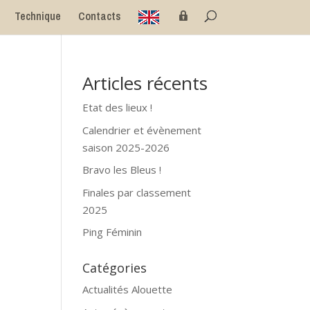
E
P
Technique
Contacts
n
r
g
i
l
v
i
é
s
e
h
Articles récents
Etat des lieux !
Calendrier et évènement
saison 2025-2026
Bravo les Bleus !
Finales par classement
2025
Ping Féminin
Catégories
Actualités Alouette