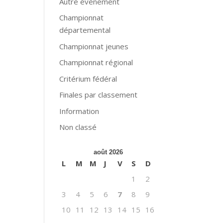
Autre évènement
Championnat
départemental
Championnat jeunes
Championnat régional
Critérium fédéral
Finales par classement
Information
Non classé
août 2026
L
M
M
J
V
S
D
1
2
3
4
5
6
7
8
9
10
11
12
13
14
15
16