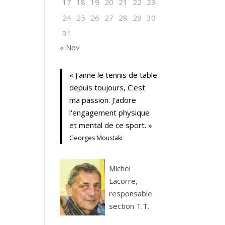
17
18
19
20
21
22
23
24
25
26
27
28
29
30
31
« Nov
« J'aime le tennis de table
depuis toujours, C'est
ma passion. J'adore
l'engagement physique
et mental de ce sport. »
Georges Moustaki
Michel
Lacorre,
responsable
section T.T.