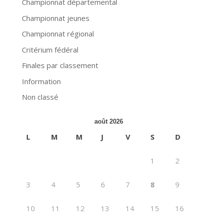
Championnat départemental
Championnat jeunes
Championnat régional
Critérium fédéral
Finales par classement
Information
Non classé
août 2026
L
M
M
J
V
S
D
1
2
3
4
5
6
7
8
9
10
11
12
13
14
15
16