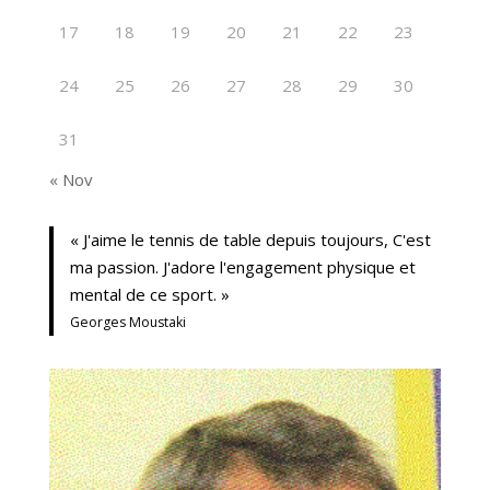
17
18
19
20
21
22
23
24
25
26
27
28
29
30
31
« Nov
« J'aime le tennis de table depuis toujours, C'est
ma passion. J'adore l'engagement physique et
mental de ce sport. »
Georges Moustaki